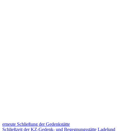
Beitragsnavigation
erneute Schließung der Gedenkstätte
Schließzeit der KZ-Gedenk- und Begegnungsstätte Ladelund