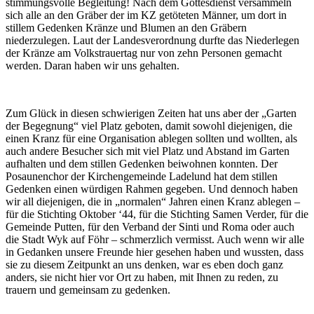
stimmungsvolle Begleitung! Nach dem Gottesdienst versammeln
sich alle an den Gräber der im KZ getöteten Männer, um dort in
stillem Gedenken Kränze und Blumen an den Gräbern
niederzulegen. Laut der Landesverordnung durfte das Niederlegen
der Kränze am Volkstrauertag nur von zehn Personen gemacht
werden. Daran haben wir uns gehalten.
Zum Glück in diesen schwierigen Zeiten hat uns aber der „Garten
der Begegnung“ viel Platz geboten, damit sowohl diejenigen, die
einen Kranz für eine Organisation ablegen sollten und wollten, als
auch andere Besucher sich mit viel Platz und Abstand im Garten
aufhalten und dem stillen Gedenken beiwohnen konnten. Der
Posaunenchor der Kirchengemeinde Ladelund hat dem stillen
Gedenken einen würdigen Rahmen gegeben. Und dennoch haben
wir all diejenigen, die in „normalen“ Jahren einen Kranz ablegen –
für die Stichting Oktober ‘44, für die Stichting Samen Verder, für die
Gemeinde Putten, für den Verband der Sinti und Roma oder auch
die Stadt Wyk auf Föhr – schmerzlich vermisst. Auch wenn wir alle
in Gedanken unsere Freunde hier gesehen haben und wussten, dass
sie zu diesem Zeitpunkt an uns denken, war es eben doch ganz
anders, sie nicht hier vor Ort zu haben, mit Ihnen zu reden, zu
trauern und gemeinsam zu gedenken.