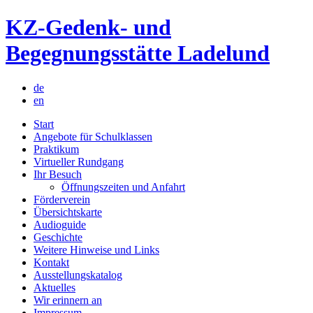
Skip
KZ-Gedenk- und
to
content
Begegnungsstätte Ladelund
de
en
Start
Angebote für Schulklassen
Praktikum
Virtueller Rundgang
Ihr Besuch
Öffnungszeiten und Anfahrt
Förderverein
Übersichtskarte
Audioguide
Geschichte
Weitere Hinweise und Links
Kontakt
Ausstellungskatalog
Aktuelles
Wir erinnern an
Impressum