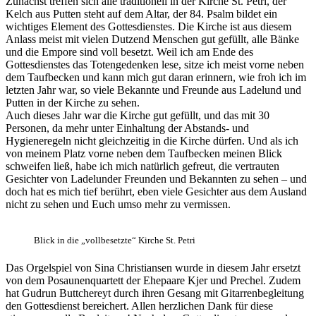
Zunächst treffen sich alle traditionell in der Kirche St. Petri, der
Kelch aus Putten steht auf dem Altar, der 84. Psalm bildet ein
wichtiges Element des Gottesdienstes. Die Kirche ist aus diesem
Anlass meist mit vielen Dutzend Menschen gut gefüllt, alle Bänke
und die Empore sind voll besetzt. Weil ich am Ende des
Gottesdienstes das Totengedenken lese, sitze ich meist vorne neben
dem Taufbecken und kann mich gut daran erinnern, wie froh ich im
letzten Jahr war, so viele Bekannte und Freunde aus Ladelund und
Putten in der Kirche zu sehen.
Auch dieses Jahr war die Kirche gut gefüllt, und das mit 30
Personen, da mehr unter Einhaltung der Abstands- und
Hygieneregeln nicht gleichzeitig in die Kirche dürfen. Und als ich
von meinem Platz vorne neben dem Taufbecken meinen Blick
schweifen ließ, habe ich mich natürlich gefreut, die vertrauten
Gesichter von Ladelunder Freunden und Bekannten zu sehen – und
doch hat es mich tief berührt, eben viele Gesichter aus dem Ausland
nicht zu sehen und Euch umso mehr zu vermissen.
Blick in die „vollbesetzte“ Kirche St. Petri
Das Orgelspiel von Sina Christiansen wurde in diesem Jahr ersetzt
von dem Posaunenquartett der Ehepaare Kjer und Prechel. Zudem
hat Gudrun Buttchereyt durch ihren Gesang mit Gitarrenbegleitung
den Gottesdienst bereichert. Allen herzlichen Dank für diese