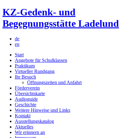
Skip
KZ-Gedenk- und
to
content
Begegnungsstätte Ladelund
de
en
Start
Angebote für Schulklassen
Praktikum
Virtueller Rundgang
Ihr Besuch
Öffnungszeiten und Anfahrt
Förderverein
Übersichtskarte
Audioguide
Geschichte
Weitere Hinweise und Links
Kontakt
Ausstellungskatalog
Aktuelles
Wir erinnern an
Impressum