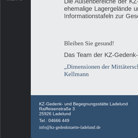
Die Außenbereiche der KZ
ehemalige Lagergelände und
Informationstafeln zur Ge
Bleiben Sie gesund!
Das Team der KZ-Gedenk-
Beitragsnavigation
„Dimensionen der Mittätersc
Kellmann
KZ-Gedenk- und Begegnungsstätte Ladelund
Raiffeisenstraße 3
25926 Ladelund
Tel.: 04666 449
info@kz-gedenkstaette-ladelund.de