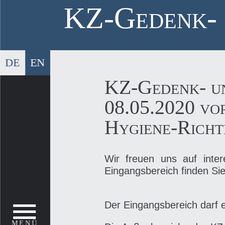
Skip
KZ-Gedenk- 
to
content
DE
EN
KZ-Gedenk- un
08.05.2020 vo
Hygiene-Richt
Wir freuen uns auf inter
Eingangsbereich finden Si
Der Eingangsbereich darf e