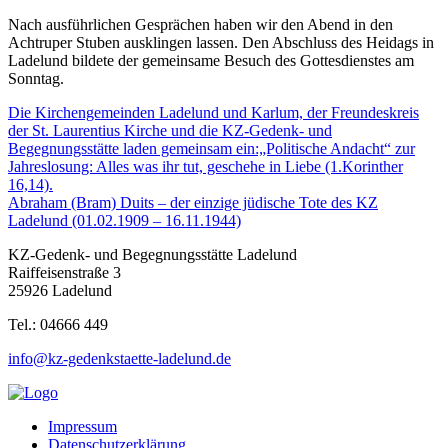
Nach ausführlichen Gesprächen haben wir den Abend in den
Achtruper Stuben ausklingen lassen. Den Abschluss des Heidags in
Ladelund bildete der gemeinsame Besuch des Gottesdienstes am
Sonntag.
Beitragsnavigation
Die Kirchengemeinden Ladelund und Karlum, der Freundeskreis
der St. Laurentius Kirche und die KZ-Gedenk- und
Begegnungsstätte laden gemeinsam ein:„Politische Andacht“ zur
Jahreslosung: Alles was ihr tut, geschehe in Liebe (1.Korinther
16,14).
Abraham (Bram) Duits – der einzige jüdische Tote des KZ
Ladelund (01.02.1909 – 16.11.1944)
KZ-Gedenk- und Begegnungsstätte Ladelund
Raiffeisenstraße 3
25926 Ladelund
Tel.: 04666 449
info@kz-gedenkstaette-ladelund.de
Impressum
Datenschutzerklärung