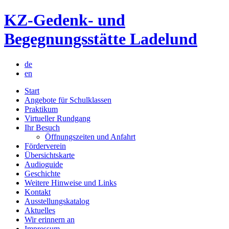
Skip
KZ-Gedenk- und
to
content
Begegnungsstätte Ladelund
de
en
Start
Angebote für Schulklassen
Praktikum
Virtueller Rundgang
Ihr Besuch
Öffnungszeiten und Anfahrt
Förderverein
Übersichtskarte
Audioguide
Geschichte
Weitere Hinweise und Links
Kontakt
Ausstellungskatalog
Aktuelles
Wir erinnern an
Impressum