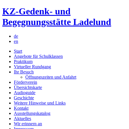
Skip
KZ-Gedenk- und
to
content
Begegnungsstätte Ladelund
de
en
Start
Angebote für Schulklassen
Praktikum
Virtueller Rundgang
Ihr Besuch
Öffnungszeiten und Anfahrt
Förderverein
Übersichtskarte
Audioguide
Geschichte
Weitere Hinweise und Links
Kontakt
Ausstellungskatalog
Aktuelles
Wir erinnern an
Impressum