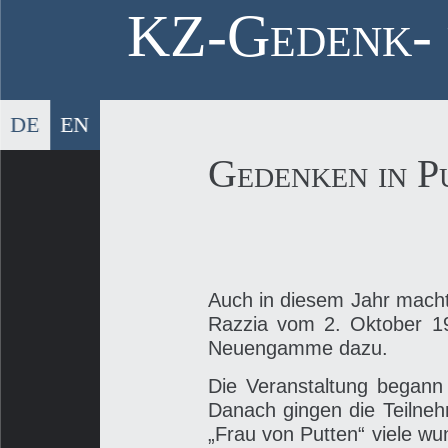
Skip
KZ-Gedenk- 
to
content
DE
EN
Gedenken in P
Auch in diesem Jahr macht
Razzia vom 2. Oktober 19
Neuengamme dazu.
Die Veranstaltung begann
Danach gingen die Teilneh
„Frau von Putten“ viele 