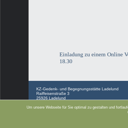
Beitragsnavigation
Einladung zu einem Online 
18.30
KZ-Gedenk- und Begegnungsstätte Ladelund
Raiffeisenstraße 3
25926 Ladelund
Tel.: 04666 449
Um unsere Webseite für Sie optimal zu gestalten und fortla
info@kz-gedenkstaette-ladelund.de