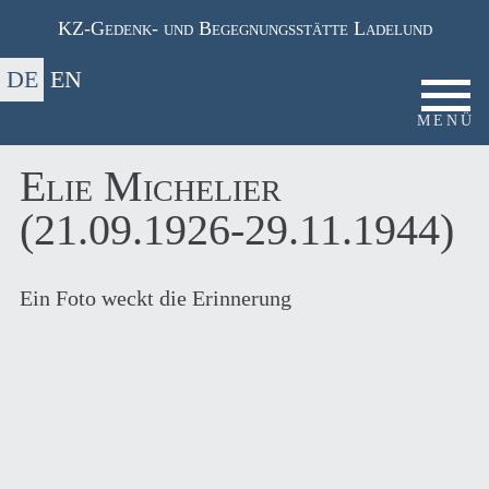
Skip
KZ-Gedenk- und Begegnungsstätte Ladelund
to
content
DE
EN
Elie Michelier
(21.09.1926-29.11.1944)
Ein Foto weckt die Erinnerung
Start
Angebote für Schulklassen
Praktikum
Virtueller Rundgang