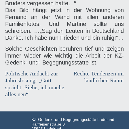
Bruders vergessen hatte…“
Das Bild hängt jetzt in der Wohnung von
Fernand an der Wand mit allen anderen
Familienfotos. Und Martine sollte uns
schreiben: …„Sag den Leuten in Deutschland
Danke. Ich habe nun Frieden und bin ruhig!“…
Solche Geschichten berühren tief und zeigen
immer wieder wie wichtig die Arbeit der KZ-
Gedenk- und- Begegnungsstätte ist.
Beitragsnavigation
Politische Andacht zur
Rechte Tendenzen im
Jahreslosung: „Gott
ländlichen Raum
spricht: Siehe, ich mache
alles neu“
KZ-Gedenk- und Begegnungsstätte Ladelund
Raiffeisenstraße 3
25926 Ladelund