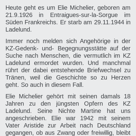
Heute geht es um Elie Michelier, geboren am
Ihr Besuch
21.9.1926 in Entraigues-sur-la-Sorgue im
Öffnungszeiten und Anfahrt
Förderverein
Süden Frankreichs. Er starb am 29.11.1944 in
Ladelund.
Übersichtskarte
Immer noch melden sich Angehörige in der
Audioguide
KZ-Gedenk- und- Begegnungsstätte auf der
Suche nach Menschen, die vermutlich im KZ
Geschichte
Ladelund ermordet wurden. Und manchmal
rührt der dabei entstehende Briefwechsel zu
Weitere Hinweise und Links
Tränen, weil die Geschichte so zu Herzen
Kontakt
geht. So auch in diesem Fall.
Ausstellungskatalog
Elie Michelier gehört mit seinen damals 18
Jahren zu den jüngsten Opfern des KZ
Aktuelles
Ladelund. Seine Nichte Martine hat uns
angeschrieben. Elie war 1942 mit seinem
Wir erinnern an
Vater Aristide zur Arbeit nach Deutschland
Impressum
gegangen, ob aus Zwang oder freiwillig, bleibt