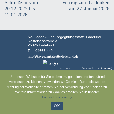
Beitragsnavigation
Schließzeit vom
Vortrag zum Gedenken
Übersichtskarte
20.12.2025 bis
am 27. Januar 2026
12.01.2026
Audioguide
Geschichte
Weitere Hinweise und Links
KZ-Gedenk- und Begegnungsstätte Ladelund
Raiffeisenstraße 3
25926 Ladelund
Kontakt
Tel.: 04666 449
info@kz-gedenkstaette-ladelund.de
Ausstellungskatalog
Aktuelles
Impressum
Datenschutzerklärung
Um unsere Webseite für Sie optimal zu gestalten und fortlaufend
Wir erinnern an
verbessern zu können, verwenden wir Cookies. Durch die weitere
Nutzung der Webseite stimmen Sie der Verwendung von Cookies zu.
Impressum
Weitere Informationen zu Cookies erhalten Sie in unserer
Datenschutzerklärung
Datenschutzerklärung
OK