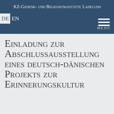
Skip
KZ-Gedenk- und Begegnungsstätte Ladelund
to
content
DE
EN
Einladung zur
Abschlussausstellung
Start
eines deutsch-dänischen
Angebote für Schulklassen
Projekts zur
Praktikum
Erinnerungskultur
Virtueller Rundgang
Ihr Besuch
Öffnungszeiten und Anfahrt
Förderverein