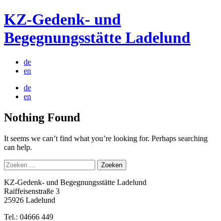
Skip
KZ-Gedenk- und
to
content
Begegnungsstätte Ladelund
de
en
de
en
Nothing Found
It seems we can’t find what you’re looking for. Perhaps searching
can help.
Zoeken
naar:
KZ-Gedenk- und Begegnungsstätte Ladelund
Raiffeisenstraße 3
25926 Ladelund
Tel.: 04666 449